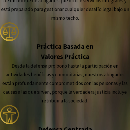
de un bufete de abogados que ofrece servicios integrales y
está preparado para gestionar cualquier desafío legal bajo un
mismo techo.
Práctica Basada en
Valores Práctica
Desde la defensa pro bono hasta la participación en
actividades benéficas y comunitarias, nuestros abogados
están profundamente comprometidos con las personas y las
causas a las que sirven, porque la verdadera justicia incluye
retribuir a la sociedad.
Defensa Centrada