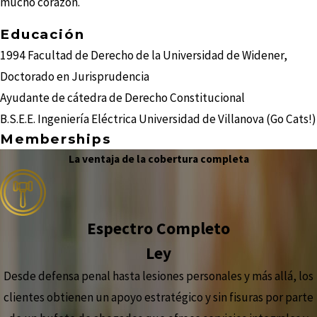
mucho corazón.
Educación
1994 Facultad de Derecho de la Universidad de Widener,
Doctorado en Jurisprudencia
Ayudante de cátedra de Derecho Constitucional
B.S.E.E. Ingeniería Eléctrica Universidad de Villanova (Go Cats!)
Memberships
La ventaja de la cobertura completa
Espectro Completo
Ley
Desde defensa penal hasta lesiones personales y más allá, los
clientes obtienen un apoyo estratégico y sin fisuras por parte