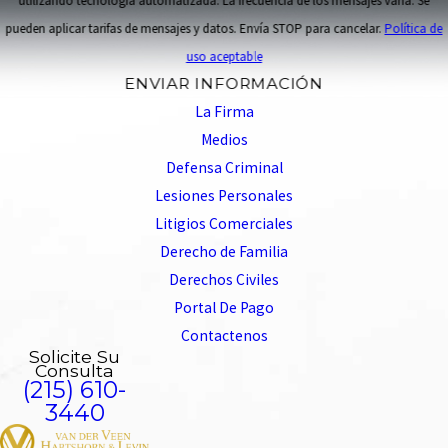
utilizando tecnología automatizada. La frecuencia de los mensajes varía. Se
pueden aplicar tarifas de mensajes y datos. Envía STOP para cancelar.
Política de
uso aceptable
ENVIAR INFORMACIÓN
La Firma
Medios
Defensa Criminal
Lesiones Personales
Litigios Comerciales
Derecho de Familia
Derechos Civiles
Portal De Pago
Contactenos
Solicite Su
Consulta
(215) 610-
3440