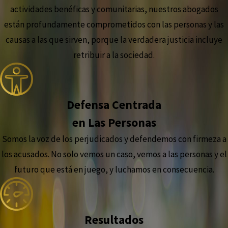
actividades benéficas y comunitarias, nuestros abogados
están profundamente comprometidos con las personas y las
causas a las que sirven, porque la verdadera justicia incluye
retribuir a la sociedad.
Defensa Centrada
en Las Personas
Somos la voz de los perjudicados y defendemos con firmeza a
los acusados. No solo vemos un caso, vemos a las personas y el
futuro que está en juego, y luchamos en consecuencia.
Resultados