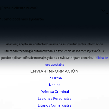
¿Eres un cliente nuevo?
*Como podemos ayudarte?
Al enviar, acepta ser contactado acerca de su solicitud y otra información
utilizando tecnología automatizada. La frecuencia de los mensajes varía. Se
pueden aplicar tarifas de mensajes y datos. Envía STOP para cancelar.
Política de
uso aceptable
ENVIAR INFORMACIÓN
La Firma
Medios
Defensa Criminal
Lesiones Personales
Litigios Comerciales