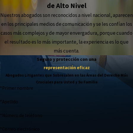
de Alto Nivel
Nuestros abogados son reconocidos a nivel nacional, aparecen
en los principales medios de comunicación y se les confían los
casos más complejos y de mayor envergadura, porque cuando
el resultado es lo más importante, la experiencia es lo que
más cuenta.
Seguro y protección con una
representación eficaz
Abogados Litigantes que Sobresalen en las Áreas del Derecho Más
Cruciales para Usted y Su Familia
*Primer nombre
*Apellido
*Número de teléfono
*Correo electrónico