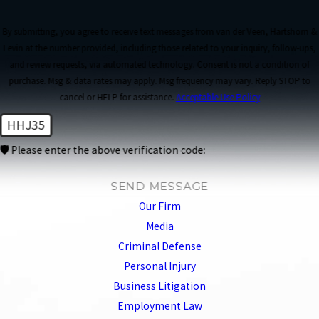
By submitting, you agree to receive text messages from van der Veen, Hartshorn &
Levin at the number provided, including those related to your inquiry, follow-ups,
and review requests, via automated technology. Consent is not a condition of
purchase. Msg & data rates may apply. Msg frequency may vary. Reply STOP to
cancel or HELP for assistance.
Acceptable Use Policy
HHJ35
🛡️ Please enter the above verification code:
SEND MESSAGE
Our Firm
Media
Criminal Defense
Personal Injury
Business Litigation
Employment Law