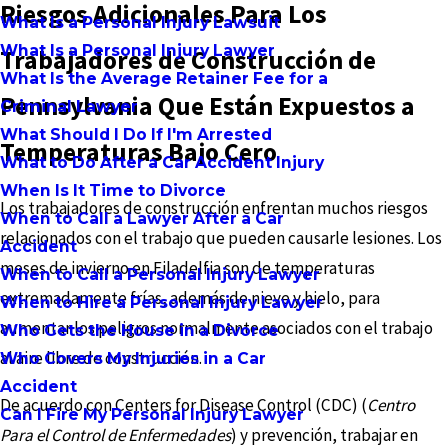
Riesgos Adicionales Para Los
What Is a Personal Injury Lawsuit
What Is a Personal Injury Lawyer
Trabajadores de Construcción de
What Is the Average Retainer Fee for a
Pennsylvania Que Están Expuestos a
Criminal Lawyer
What Should I Do If I'm Arrested
Temperaturas Bajo Cero
What to Do After a Car Accident Injury
When Is It Time to Divorce
Los trabajadores de construcción enfrentan muchos riesgos
When to Call a Lawyer After a Car
relacionados con el trabajo que pueden causarle lesiones. Los
Accident
meses de invierno en Filadelfia son de temperaturas
When to Call a Personal Injury Lawyer
extremadamente frías, además de nieve y hielo, para
When to Hire a Personal Injury Lawyer
aumentar los peligros normalmente asociados con el trabajo
Who Gets the House in a Divorce
al aire libre de construcción.
Who Covers My Injuries in a Car
Accident
De acuerdo con Centers for Disease Control (CDC) (
Centro
Can I Fire My Personal Injury Lawyer
Para el Control de Enfermedades
) y prevención, trabajar en