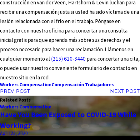
construcción en van der Veen, Hartshorn & Levin luchan para
recibir una compensación justa si usted ha sido víctima de una
lesión relacionada con el frío en el trabajo. Póngase en
contacto con nuestra oficina para concertar una consulta
inicial gratis para que aprenda más sobre sus derechos y el
proceso necesario para hacer una reclamación. Llámenos en
cualquier momento al
(215) 610-3440
para concertar una cita,
o puede usar nuestro conveniente formulario de contacto en
nuestro sitio en la red.
Workers Compensation
Compensación Trabajadores
PREV POST
NEXT POST
Related Posts
Workers Compensation
Have You Been Exposed to COVID-19 While
Working?
April 23, 2020
the complete coverage advantage