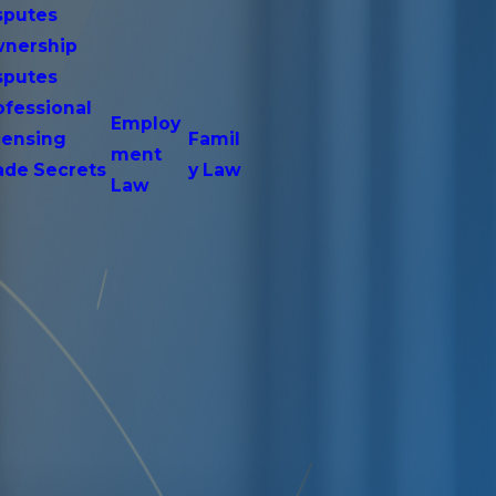
sputes
nership
sputes
ofessional
Employ
censing
Famil
ment
ade Secrets
y Law
Law