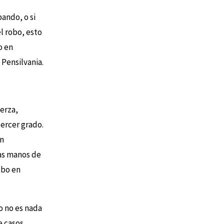
ando, o si
l robo, esto
o en
 Pensilvania.
erza,
ercer grado.
en
las manos de
obo en
o no es nada
e casos