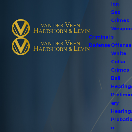
ion
Sex
Crimes
Weapo
Criminal
s
Defense
Offense
White
Collar
Crimes
Bail
Hearing
Prelimi
ary
Hearing
Probati
n