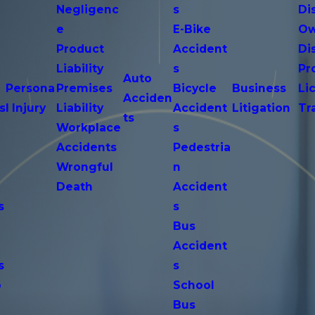
Negligenc
s
Di
e
E-Bike
Ow
Product
Accident
Di
n
Liability
s
Pr
Auto
Persona
Premises
Bicycle
Business
Li
Acciden
s
l Injury
Liability
Accident
Litigation
Tr
ts
Workplace
s
Accidents
Pedestria
Wrongful
n
Death
Accident
s
s
n
Bus
Accident
s
s
o
School
Bus