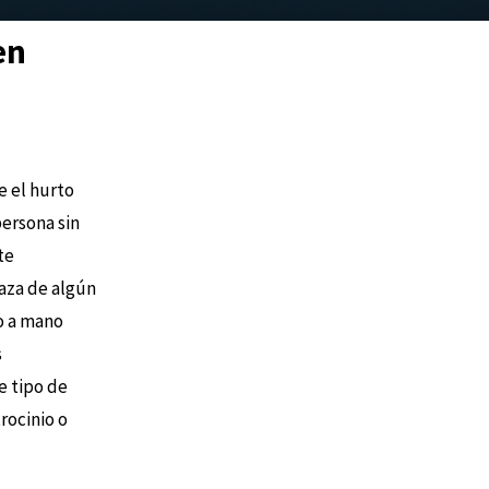
en
e el hurto
ersona sin
te
aza de algún
bo a mano
s
e tipo de
rocinio o