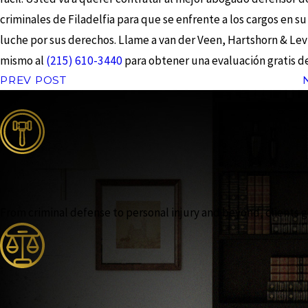
criminales de Filadelfia para que se enfrente a los cargos en su
luche por sus derechos. Llame a van der Veen, Hartshorn & Lev
mismo al
(215) 610-3440
para obtener una evaluación gratis de
PREV POST
From criminal defense to personal injury and beyond, clients ga