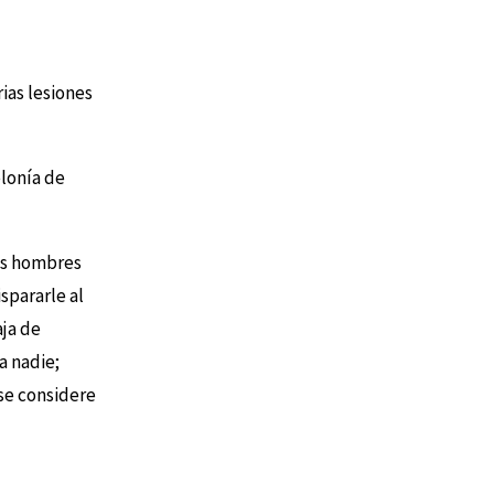
ias lesiones
lonía de
os hombres
spararle al
aja de
a nadie;
se considere