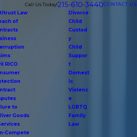
215-610-3440
CONTACT US
Call Us Today!
titrust Law
Divorce
each of
Child
ntracts
Custod
siness
y
terruption
Child
aims
Suppor
vil RICO
t
nsumer
Domest
otection
ic
ntract
Violenc
sputes
e
lure to
LGBTQ
liver Goods
Family
Services
Law
n-Compete