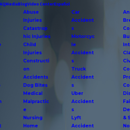
FAQ
Media
Blog
Video Center
Español
Abuse
Car
An
Injuries
Accident
Br
Catastrop
s
Co
hic Injuries
Motorcyc
Bu
e
Child
le
In
Injuries
Accident
Cl
Constructi
s
Ci
on
Truck
Co
Accidents
Accident
Pr
o
Dog Bites
s
Co
Medical
Uber
Di
n
Malpractic
Accident
Fai
e
s
De
Nursing
Lyft
& 
t
Home
Accident
No