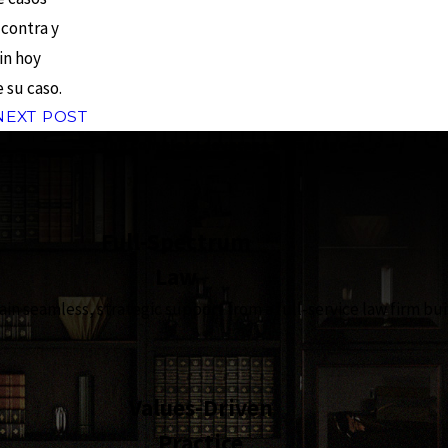
 contra y
in hoy
 su caso.
NEXT POST
the complete coverage advantage
Full-Spectrum
Law
in seamless, strategic support from a full-service law firm bui
Values-Driven
Practice