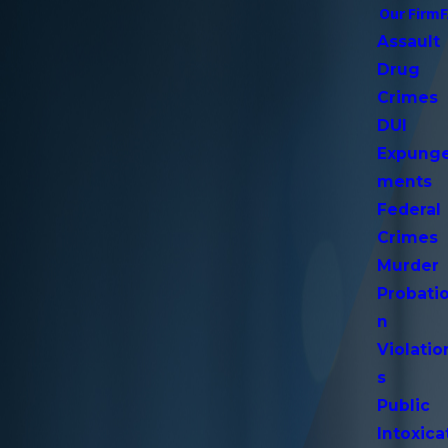
Our Firm
Assault
Drug
Crimes
DUI
Expung
ments
Federal
Crimes
Murder
Probati
n
Violatio
s
Public
Intoxica