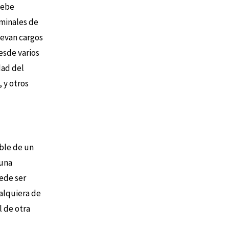
debe
minales de
levan cargos
esde varios
dad del
 y otros
able de un
 una
uede ser
alquiera de
l de otra