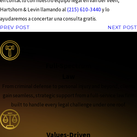
en contacto con nuestro equipo legal en van der Veen,
Hartshorn & Levin llamando al
(215) 610-3440
y lo
ayudaremos a concertar una consulta gratis.
PREV POST
NEXT POST
the complete coverage advantage
Full-Spectrum
Law
From criminal defense to personal injury and beyond, clients
gain seamless, strategic support from a full-service law firm
built to handle every legal challenge under one roof.
Values-Driven