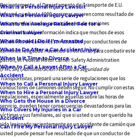
Recientemente, el Departamento de Transporte de E.U.
What Is a Personal Injury Lawsuit
informó que hasta 4000 personas mueren como resultado de
What Is a Personal Injury Lawyer
lesiones relacionadas con accidentes de camiones
What Is the Average Retainer Fee for a
anualmente. Más información indica que muchos de esos
Criminal Lawyer
What Should I Do If I'm Arrested
accidentes de camiones son causados por conductores de
What to Do After a Car Accident Injury
camiones fatigados. Haciendo un esfuerzo para combatir este
When Is It Time to Divorce
patrón, el Federal Motor Carrier Safety Administration
When to Call a Lawyer After a Car
(FMCSA) (
Administración Federal de Seguridad de
Accident
Transportistas,
preparó una serie de regulaciones que los
When to Call a Personal Injury Lawyer
conductores de camiones deben seguir. No cumplir con estas
When to Hire a Personal Injury Lawyer
regulaciones, especialmente aquellas sobre las horas de
Who Gets the House in a Divorce
servicio, pueden tener consecuencias devastadoras para las
Who Covers My Injuries in a Car
víctimas y sus familiares, así que si usted o un ser querido ha
Accident
sido lesionado recientemente en un accidente de camión que
Can I Fire My Personal Injury Lawyer
usted puede pensar fue resultado de que un conductor de