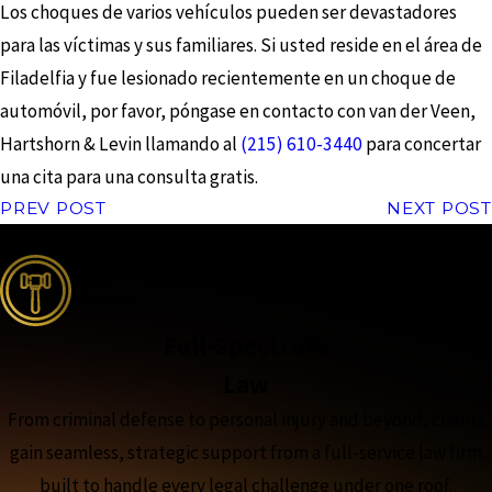
Los choques de varios vehículos pueden ser devastadores
para las víctimas y sus familiares. Si usted reside en el área de
Filadelfia y fue lesionado recientemente en un choque de
automóvil, por favor, póngase en contacto con van der Veen,
Hartshorn & Levin llamando al
(215) 610-3440
para concertar
una cita para una consulta gratis.
PREV POST
NEXT POST
the complete coverage advantage
Full-Spectrum
Law
From criminal defense to personal injury and beyond, clients
gain seamless, strategic support from a full-service law firm
built to handle every legal challenge under one roof.