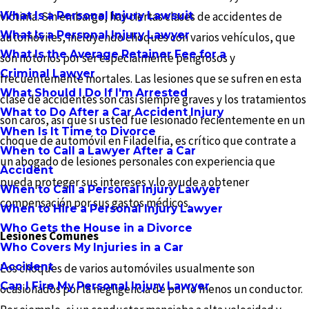
What Is a Personal Injury Lawsuit
víctima. Sin embargo, hay ciertas clases de accidentes de
What Is a Personal Injury Lawyer
automóviles, incluyendo choques con varios vehículos, que
What Is the Average Retainer Fee for a
son notorios por ser especialmente peligrosos y
Criminal Lawyer
frecuentemente mortales. Las lesiones que se sufren en esta
What Should I Do If I'm Arrested
clase de accidentes son casi siempre graves y los tratamientos
What to Do After a Car Accident Injury
son caros, así que si usted fue lesionado recientemente en un
When Is It Time to Divorce
choque de automóvil en Filadelfia, es crítico que contrate a
When to Call a Lawyer After a Car
un abogado de lesiones personales con experiencia que
Accident
pueda proteger sus intereses y lo ayude a obtener
When to Call a Personal Injury Lawyer
compensación por sus gastos médicos.
When to Hire a Personal Injury Lawyer
Who Gets the House in a Divorce
Lesiones Comunes
Who Covers My Injuries in a Car
Accident
Los choques de varios automóviles usualmente son
Can I Fire My Personal Injury Lawyer
ocasionados por la negligencia de por lo menos un conductor.