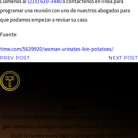
Llámenos al
(215) 610-3440
o contáctenos en línea para
programar una reunión con uno de nuestros abogados para
que podamos empezar a revisar su caso.
Fuente:
time.com/5639920/woman-urinates-bin-potatoes/
PREV POST
NEXT POST
the complete coverage advantage
Full-Spectrum
Law
From criminal defense to personal injury and beyond, clients
gain seamless, strategic support from a full-service law firm
built to handle every legal challenge under one roof.