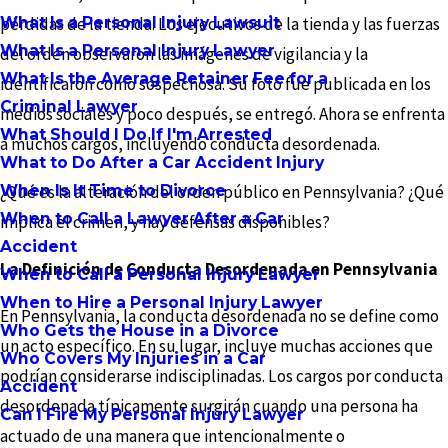
What Is a Personal Injury Lawsuit
pérdidas de la tienda. Los ejecutivos de la tienda y las fuerzas
What Is a Personal Injury Lawyer
del orden observaron las imágenes de vigilancia y la
What Is the Average Retainer Fee for a
identificaron como sospechosa. Su foto fue publicada en los
Criminal Lawyer
medios sociales y poco después, se entregó. Ahora se enfrenta
What Should I Do If I'm Arrested
a muchos cargos, incluyendo conducta desordenada.
What to Do After a Car Accident Injury
When Is It Time to Divorce
¿Qué es la alteración del orden público en Pennsylvania? ¿Qué
When to Call a Lawyer After a Car
implica el crimen, y hay defensas disponibles?
Accident
La Definición de Conducta Desordenada en Pennsylvania
When to Call a Personal Injury Lawyer
When to Hire a Personal Injury Lawyer
En Pennsylvania, la conducta desordenada no se define como
Who Gets the House in a Divorce
un acto específico. En su lugar, incluye muchas acciones que
Who Covers My Injuries in a Car
podrían considerarse indisciplinadas. Los cargos por conducta
Accident
desordenada típicamente surgirán cuando una persona ha
Can I Fire My Personal Injury Lawyer
actuado de una manera que intencionalmente o