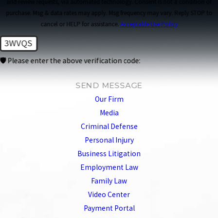
and review requests, via automated technology. Consent is not a condition of
purchase. Msg & data rates may apply. Msg frequency may vary. Reply STOP to
cancel or HELP for assistance.
Acceptable Use Policy
3WVQS
🛡️ Please enter the above verification code:
SEND MESSAGE
Our Firm
Media
Criminal Defense
Personal Injury
Business Litigation
Employment Law
Family Law
Video Center
Payment Portal