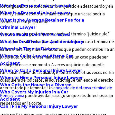
What Is a Personal Injury Lawsuit
los cargos. Esto se conoce como un jurado en desacuerdo y en
What Is a Personal Injury Lawyer
Pennsylvania, es sólo una razón por la que un caso podría
What Is the Average Retainer Fee for a
terminar en un juicio nulo.
Criminal Lawyer
Aunque mucha gente ha escuchado el término “juicio nulo”
What Should I Do If I'm Arrested
antes, pocos saben lo que significa cuando un caso termina de
What to Do After a Car Accident Injury
When Is It Time to Divorce
esta manera. Hay muchos factores que pueden contribuir a un
When to Call a Lawyer After a Car
juicio nulo, y diferentes maneras en que un caso puede ser
Accident
manejado en ese momento. A veces un juicio nulo puede
When to Call a Personal Injury Lawyer
funcionar a favor del acusado, mientras que otras veces no. En
When to Hire a Personal Injury Lawyer
cualquiera de los casos, el acusado sigue teniendo el derecho
Who Gets the House in a Divorce
a ser tratado justamente. Un
abogado de defensa criminal de
Who Covers My Injuries in a Car
Pennsylvania
puede ayudar a asegurar que sus derechos sean
Accident
respetados en la corte.
Can I Fire My Personal Injury Lawyer