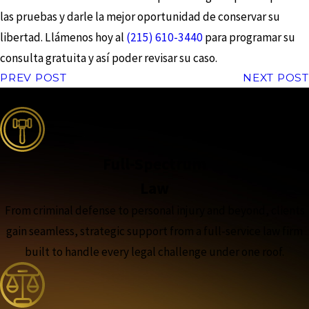
las pruebas y darle la mejor oportunidad de conservar su
libertad. Llámenos hoy al
(215) 610-3440
para programar su
consulta gratuita y así poder revisar su caso.
PREV POST
NEXT POST
the complete coverage advantage
Full-Spectrum
Law
From criminal defense to personal injury and beyond, clients
gain seamless, strategic support from a full-service law firm
built to handle every legal challenge under one roof.