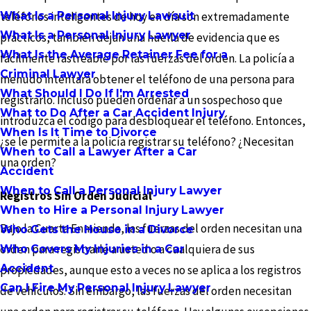
What Is a Personal Injury Lawsuit
teléfonos inteligentes de hoy en día son extremadamente
What Is a Personal Injury Lawyer
prácticos, también dejan una huella de evidencia que es
What Is the Average Retainer Fee for a
fácilmente rastreable por las fuerzas del orden. La policía a
Criminal Lawyer
menudo intentará obtener el teléfono de una persona para
What Should I Do If I'm Arrested
registrarlo. Incluso pueden ordenar a un sospechoso que
What to Do After a Car Accident Injury
introduzca el código para desbloquear el teléfono. Entonces,
When Is It Time to Divorce
¿se le permite a la policía registrar su teléfono? ¿Necesitan
When to Call a Lawyer After a Car
una orden?
Accident
When to Call a Personal Injury Lawyer
Registros Sin Orden Judicial
When to Hire a Personal Injury Lawyer
Bajo la Cuarta Enmienda, las fuerzas del orden necesitan una
Who Gets the House in a Divorce
orden para registrarle a usted o a cualquiera de sus
Who Covers My Injuries in a Car
Accident
propiedades, aunque esto a veces no se aplica a los registros
Can I Fire My Personal Injury Lawyer
de vehículos. Sin embargo, las fuerzas del orden necesitan