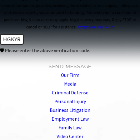
Levin at the number provided, including those related to your inquiry, follow-ups,
and review requests, via automated technology. Consent is not a condition of
purchase. Msg & data rates may apply. Msg frequency may vary. Reply STOP to
cancel or HELP for assistance.
Acceptable Use Policy
HGKYR
🛡️ Please enter the above verification code:
SEND MESSAGE
Our Firm
Media
Criminal Defense
Personal Injury
Business Litigation
Employment Law
Family Law
Video Center