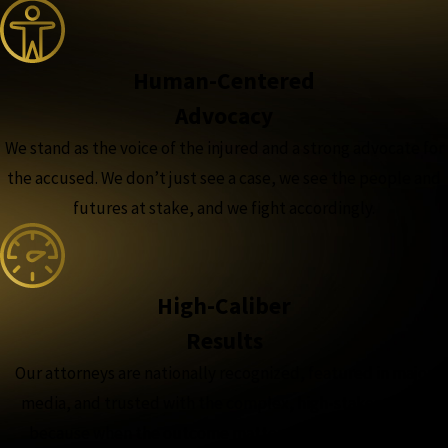
Human-Centered
Advocacy
We stand as the voice of the injured and a strong advocate for
the accused. We don’t just see a case, we see the people and
futures at stake, and we fight accordingly.
High-Caliber
Results
Our attorneys are nationally recognized, featured in major
media, and trusted with the complex, high-stakes cases,
because when the outcome matters most, experience