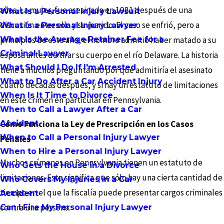
años. La mujer, fue asesinada en 1981 después de una
What Is a Personal Injury Lawsuit
discusión entre ella y su marido. El caso se enfrió, pero a
What Is a Personal Injury Lawyer
What Is the Average Retainer Fee for a
principios de este año, el hombre admitió haber matado a su
Criminal Lawyer
esposa antes de tirar su cuerpo en el río Delaware. La historia
What Should I Do If I'm Arrested
tiene a muchos preguntando por qué admitiría el asesinato
What to Do After a Car Accident Injury
cuatro décadas después, y si hay un estatuto de limitaciones
When Is It Time to Divorce
en este crimen en particular en Pennsylvania.
When to Call a Lawyer After a Car
Accident
Cómo Funciona la Ley de Prescripción en los Casos
When to Call a Personal Injury Lawyer
Penales
When to Hire a Personal Injury Lawyer
Muchos crímenes en Pennsylvania tienen un estatuto de
Who Gets the House in a Divorce
limitaciones. Esto significa que sólo hay una cierta cantidad de
Who Covers My Injuries in a Car
tiempo en el que la fiscalía puede presentar cargos criminales
Accident
contra una persona.
Can I Fire My Personal Injury Lawyer