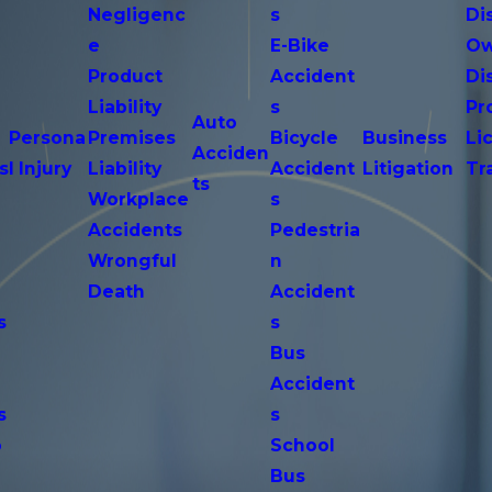
Negligenc
s
Di
e
E-Bike
Ow
Product
Accident
Di
n
Liability
s
Pr
Auto
Persona
Premises
Bicycle
Business
Li
Acciden
s
l Injury
Liability
Accident
Litigation
Tr
ts
Workplace
s
Accidents
Pedestria
Wrongful
n
Death
Accident
s
s
n
Bus
Accident
s
s
o
School
Bus