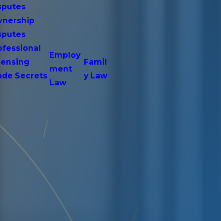
sputes
nership
sputes
ofessional
Employ
censing
Famil
ment
ade Secrets
y Law
Law