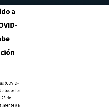
ido a
OVID-
ebe
pción
rus (COVID-
de todos los
l 23 de
almente a a