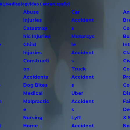
FAQ
Media
Blog
Video Center
Español
Abuse
Car
An
Injuries
Accident
Br
Catastrop
s
Co
hic Injuries
Motorcyc
Bu
e
Child
le
In
Injuries
Accident
Cl
Constructi
s
Ci
on
Truck
Co
Accidents
Accident
Pr
o
Dog Bites
s
Co
Medical
Uber
Di
n
Malpractic
Accident
Fai
e
s
De
Nursing
Lyft
& 
t
Home
Accident
No