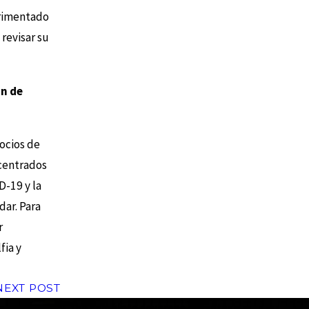
erimentado
revisar su
ón de
ocios de
 centrados
D-19 y la
dar. Para
r
fia y
NEXT POST
the complete coverage advantage