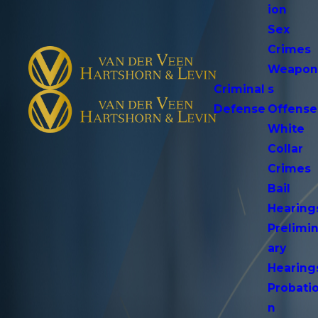
ion
Sex
Crimes
Weapo
Criminal
s
Defense
Offense
White
Collar
Crimes
Bail
Hearing
Prelimi
ary
Hearing
Probati
n