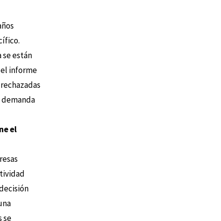
años
ífico.
 se están
 el informe
o rechazadas
na demanda
ne el
resas
tividad
 decisión
 una
s se