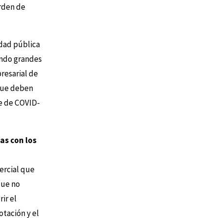
orden de
dad pública
endo grandes
resarial de
que deben
te de COVID-
as con los
ercial que
que no
ir el
otación y el