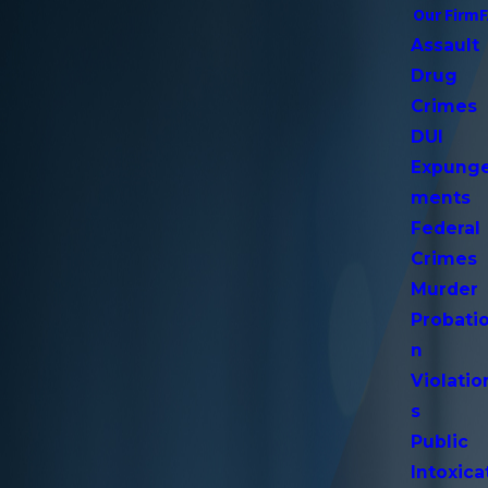
Our Firm
Assault
Drug
Crimes
DUI
Expung
ments
Federal
Crimes
Murder
Probati
n
Violatio
s
Public
Intoxica