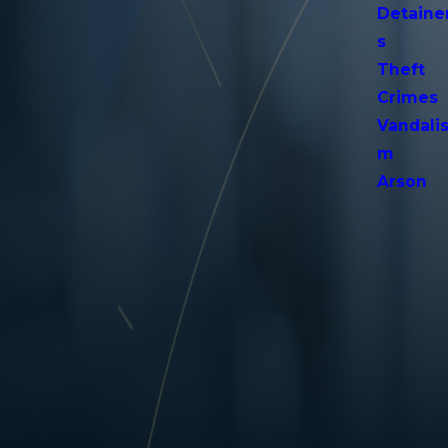
Detaine
s
Theft
Crimes
Vandali
m
Arson