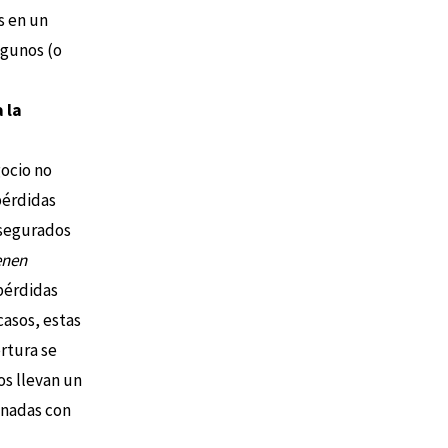
s en un
lgunos (o
 la
ocio no
pérdidas
asegurados
enen
 pérdidas
asos, estas
ertura se
os llevan un
onadas con