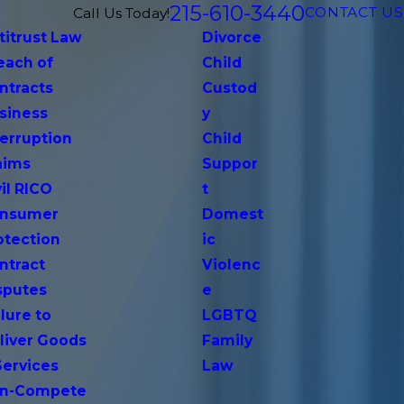
215-610-3440
CONTACT US
Call Us Today!
titrust Law
Divorce
each of
Child
ntracts
Custod
siness
y
terruption
Child
aims
Suppor
vil RICO
t
nsumer
Domest
otection
ic
ntract
Violenc
sputes
e
lure to
LGBTQ
liver Goods
Family
Services
Law
n-Compete